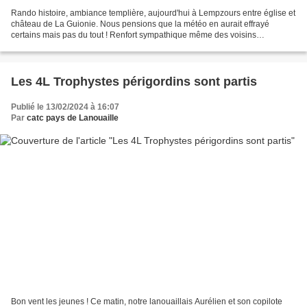
Rando histoire, ambiance templière, aujourd'hui à Lempzours entre église et
château de La Guionie. Nous pensions que la météo en aurait effrayé
certains mais pas du tout ! Renfort sympathique même des voisins
d'Itinévert...44 à se presser sur le retour...
Les 4L Trophystes périgordins sont partis
Publié le 13/02/2024 à 16:07
Par
catc pays de Lanouaille
Bon vent les jeunes ! Ce matin, notre lanouaillais Aurélien et son copilote