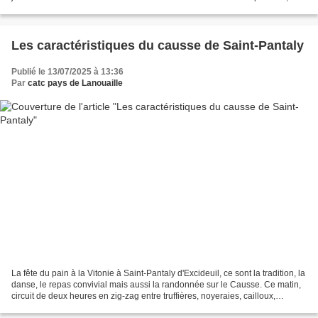
enseignants et les parents qui les y ont...
Les caractéristiques du causse de Saint-Pantaly
Publié le 13/07/2025 à 13:36
Par
catc pays de Lanouaille
La fête du pain à la Vitonie à Saint-Pantaly d'Excideuil, ce sont la tradition, la
danse, le repas convivial mais aussi la randonnée sur le Causse. Ce matin,
circuit de deux heures en zig-zag entre truffières, noyeraies, cailloux,
fontaine, cabanes et...