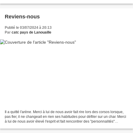
celle de l'an passé à Saint-Pantaly...
Reviens-nous
Publié le 03/07/2024 à 20:13
Par
catc pays de Lanouaille
Il a quitté l'arène. Merci à lui de nous avoir fait rire lors des corsos lorsque,
pas fier, il ne changeait en rien ses habitudes pour défiler sur un char. Merci
à lui de nous avoir élevé l'esprit et fait rencontrer des "personnalités"
attachantes parmi...