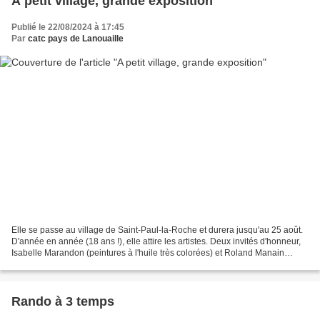
A petit village, grande exposition
Publié le 22/08/2024 à 17:45
Par
catc pays de Lanouaille
Elle se passe au village de Saint-Paul-la-Roche et durera jusqu'au 25 août.
D'année en année (18 ans !), elle attire les artistes. Deux invités d'honneur,
Isabelle Marandon (peintures à l'huile très colorées) et Roland Manain
(sculptures en métal soudé...
Rando à 3 temps