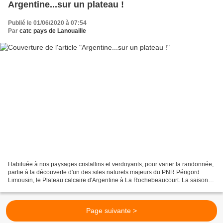
Argentine...sur un plateau !
Publié le 01/06/2020 à 07:54
Par
catc pays de Lanouaille
Habituée à nos paysages cristallins et verdoyants, pour varier la randonnée,
partie à la découverte d'un des sites naturels majeurs du PNR Périgord
Limousin, le Plateau calcaire d'Argentine à La Rochebeaucourt. La saison
des orchidées s'y achève mais...
Page suivante >