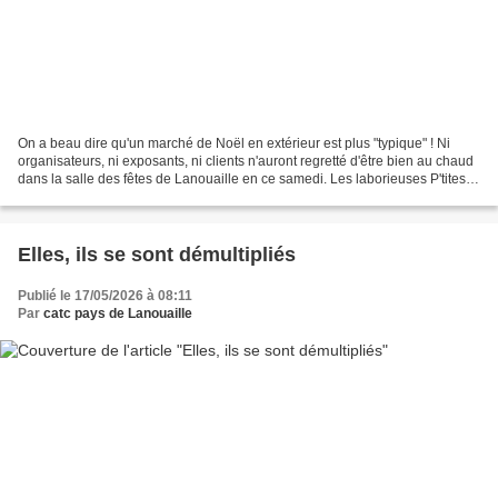
On a beau dire qu'un marché de Noël en extérieur est plus "typique" ! Ni
organisateurs, ni exposants, ni clients n'auront regretté d'être bien au chaud
dans la salle des fêtes de Lanouaille en ce samedi. Les laborieuses P'tites
fourmis ont donné le meilleur...
Elles, ils se sont démultipliés
Publié le 17/05/2026 à 08:11
Par
catc pays de Lanouaille