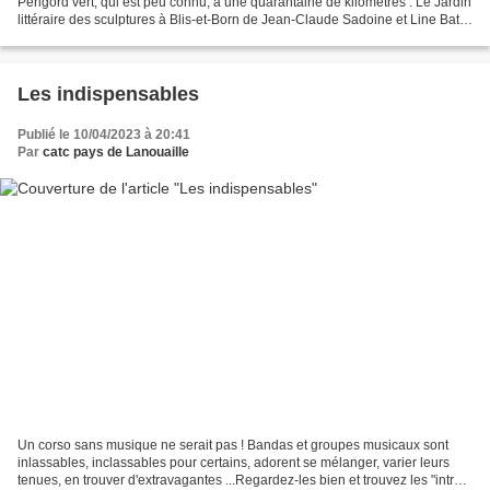
Périgord vert, qui est peu connu, à une quarantaine de kilomètres : Le Jardin
littéraire des sculptures à Blis-et-Born de Jean-Claude Sadoine et Line Baty.
Si vous avez envie...
Les indispensables
Publié le 10/04/2023 à 20:41
Par
catc pays de Lanouaille
Un corso sans musique ne serait pas ! Bandas et groupes musicaux sont
inlassables, inclassables pour certains, adorent se mélanger, varier leurs
tenues, en trouver d'extravagantes ...Regardez-les bien et trouvez les "intrus"