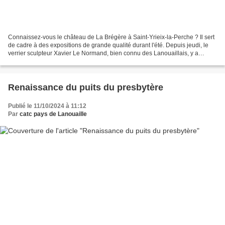
Connaissez-vous le château de La Brégère à Saint-Yrieix-la-Perche ? Il sert
de cadre à des expositions de grande qualité durant l'été. Depuis jeudi, le
verrier sculpteur Xavier Le Normand, bien connu des Lanouaillais, y a
déposé "Ancrage" soit 39 oeuvres,...
Renaissance du puits du presbytère
Publié le 11/10/2024 à 11:12
Par
catc pays de Lanouaille