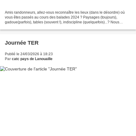
Amis randonneurs, allez-vous reconnaître les lieux (dans le désordre) où
vous êtes passés au cours des balades 2024 ? Paysages (toujours),
gadoue(parfois), tables (souvent !), indiscipline (quelquefois)...? Nous
reprendrons le dimanche 5 janvier 2025...
Journée TER
Publié le 24/03/2026 à 18:23
Par
catc pays de Lanouaille