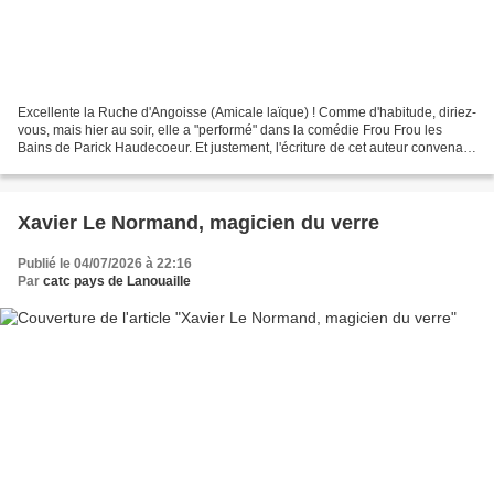
Excellente la Ruche d'Angoisse (Amicale laïque) ! Comme d'habitude, diriez-
vous, mais hier au soir, elle a "performé" dans la comédie Frou Frou les
Bains de Parick Haudecoeur. Et justement, l'écriture de cet auteur convenait
parfaitement à cette équipe...
Xavier Le Normand, magicien du verre
Publié le 04/07/2026 à 22:16
Par
catc pays de Lanouaille