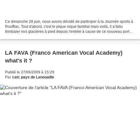
Ce dimanche 28 juin, nous avons décidé de participer à la Journée sports à
Rouffiac. Tout d'abord, c'est le pique nique familial mais voilà, il a fallu
trimbaler nos glacières à pied depuis l'entrée à cause de ce nouveau portail
! "Contre mauvaise fortune,...
LA FAVA (Franco American Vocal Academy)
what's it ?
Publié le 27/06/2009 à 15:29
Par
catc pays de Lanouaille