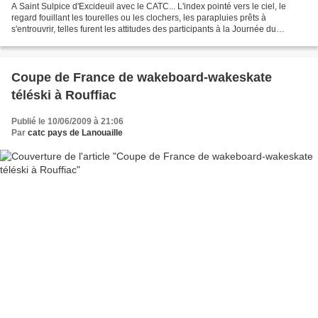
A Saint Sulpice d'Excideuil avec le CATC... L'index pointé vers le ciel, le
regard fouillant les tourelles ou les clochers, les parapluies prêts à
s'entrouvrir, telles furent les attitudes des participants à la Journée du
Patrimoine de Pays à travers...
Coupe de France de wakeboard-wakeskate
téléski à Rouffiac
Publié le 10/06/2009 à 21:06
Par
catc pays de Lanouaille