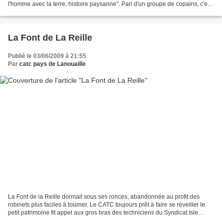
l'homme avec la terre, histoire paysanne". Pari d'un groupe de copains, c'est
un véritable spectacle son et lumière...
La Font de La Reille
Publié le 03/06/2009 à 21:55
Par
catc pays de Lanouaille
La Font de la Reille dormait sous ses ronces, abandonnée au profit des
robinets plus faciles à tourner. Le CATC toujours prêt à faire se réveiller le
petit patrimoine fit appel aux gros bras des techniciens du Syndicat Isle
Auvézère. Et après l'engourdissement...