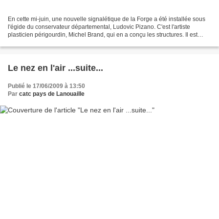
En cette mi-juin, une nouvelle signalétique de la Forge a été installée sous
l'égide du conservateur départemental, Ludovic Pizano. C'est l'artiste
plasticien périgourdin, Michel Brand, qui en a conçu les structures. Il est
également l'auteur des maquettes...
Le nez en l'air ...suite...
Publié le 17/06/2009 à 13:50
Par
catc pays de Lanouaille