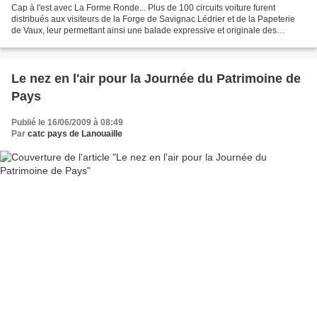
Cap à l'est avec La Forme Ronde... Plus de 100 circuits voiture furent
distribués aux visiteurs de la Forge de Savignac Lédrier et de la Papeterie
de Vaux, leur permettant ainsi une balade expressive et originale des
environs de ces deux sites. Là aussi,...
Le nez en l'air pour la Journée du Patrimoine de
Pays
Publié le 16/06/2009 à 08:49
Par
catc pays de Lanouaille