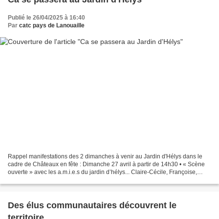
Publié le 26/04/2025 à 16:40
Par
catc pays de Lanouaille
Rappel manifestations des 2 dimanches à venir au Jardin d'Hélys dans le
cadre de Châteaux en fête : Dimanche 27 avril à partir de 14h30 • « Scène
ouverte » avec les a.m.i.e.s du jardin d’hélys... Claire-Cécile, Françoise,
Julie, Stéphanie, Phillippe et...
Des élus communautaires découvrent le
territoire