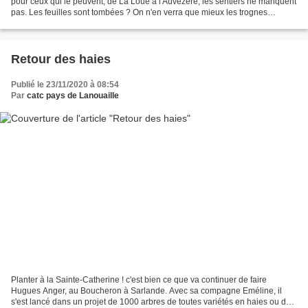
pour ceux qui le peuvent, de La Loue à l'Auvézère, les sentiers ne manquent
pas. Les feuilles sont tombées ? On n'en verra que mieux les trognes
oubliées bordant les chemins,...
Retour des haies
Publié le 23/11/2020 à 08:54
Par
catc pays de Lanouaille
Planter à la Sainte-Catherine ! c'est bien ce que va continuer de faire
Hugues Anger, au Boucheron à Sarlande. Avec sa compagne Eméline, il
s'est lancé dans un projet de 1000 arbres de toutes variétés en haies ou de