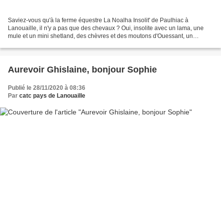
Saviez-vous qu'à la ferme équestre La Noalha Insolit' de Paulhiac à
Lanouaille, il n'y a pas que des chevaux ? Oui, insolite avec un lama, une
mule et un mini shetland, des chèvres et des moutons d'Ouessant, un
cochon vitenamien, des poules ... tous à...
Aurevoir Ghislaine, bonjour Sophie
Publié le 28/11/2020 à 08:36
Par
catc pays de Lanouaille