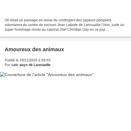
On dirait un passage en revue du contingent des sapeurs pompiers
volontaires du centre de secours Jean Lataste de Lanouaille ! Non, juste un
super hommage rendu au caporal chef Christian Gay en ce jour
d'anniversaire (65 ans) l'obligeant à quitter son...
Amoureux des animaux
Publié le 29/11/2020 à 09:55
Par
catc pays de Lanouaille