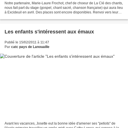
Notre partenaire, Marie-Laure Frochot, chef de choeur de La Clé des chants,
nous fait part du stage (gospel, chant sacré, chanson française) qui aura lieu
à Excideuil en avril. Des places sont encore disponibles. Renvoi vers leur
blog http://choeuren...
Les enfants s'intéressent aux émaux
Publié le 15/02/2011 à 11:47
Par
catc pays de Lanouaille
Avant les vacances, Josette eut la bonne idée d'amener ses "petiots" de
l'école primaire travailler un après-midi avec Cathy Lopez, qui expose à la