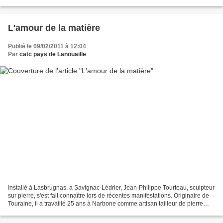
Lédrier, sans problèmes, avec...
L'amour de la matière
Publié le 09/02/2011 à 12:04
Par
catc pays de Lanouaille
Installé à Lasbrugnas, à Savignac-Lédrier, Jean-Philippe Tourteau, sculpteur
sur pierre, s'est fait connaître lors de récentes manifestations. Originaire de
Touraine, il a travaillé 25 ans à Narbone comme artisan tailleur de pierre
dans le bâtiment. Lassé...