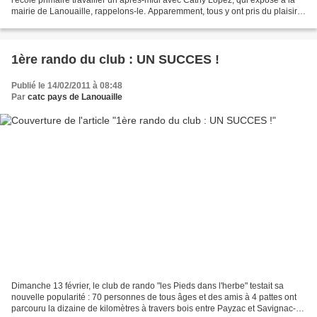
mairie de Lanouaille, rappelons-le. Apparemment, tous y ont pris du plaisir !
C'est encore mieux à 4 pattes...
1ère rando du club : UN SUCCES !
Publié le 14/02/2011 à 08:48
Par
catc pays de Lanouaille
Dimanche 13 février, le club de rando "les Pieds dans l'herbe" testait sa
nouvelle popularité : 70 personnes de tous âges et des amis à 4 pattes ont
parcouru la dizaine de kilomètres à travers bois entre Payzac et Savignac-