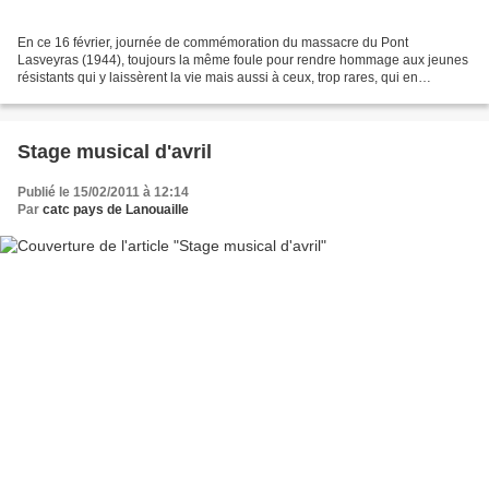
En ce 16 février, journée de commémoration du massacre du Pont
Lasveyras (1944), toujours la même foule pour rendre hommage aux jeunes
résistants qui y laissèrent la vie mais aussi à ceux, trop rares, qui en
réchappèrent. Les porte-drapeaux et le choeur...
Stage musical d'avril
Publié le 15/02/2011 à 12:14
Par
catc pays de Lanouaille