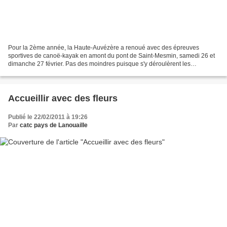
Pour la 2ème année, la Haute-Auvézère a renoué avec des épreuves
sportives de canoë-kayak en amont du pont de Saint-Mesmin, samedi 26 et
dimanche 27 février. Pas des moindres puisque s'y déroulèrent les
championnats d'Aquitaine, descente et sprint, jeunes...
Accueillir avec des fleurs
Publié le 22/02/2011 à 19:26
Par
catc pays de Lanouaille