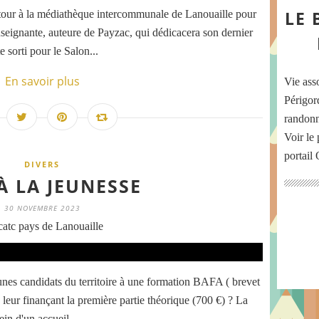
LE 
it tour à la médiathèque intercommunale de Lanouaille pour
seignante, auteure de Payzac, qui dédicacera son dernier
sorti pour le Salon...
En savoir plus
Vie ass
Périgord
randonn
Voir le 
portail
DIVERS
À LA JEUNESSE
30 NOVEMBRE 2023
atc pays de Lanouaille
nes candidats du territoire à une formation BAFA ( brevet
 leur finançant la première partie théorique (700 €) ? La
ein d'un accueil...