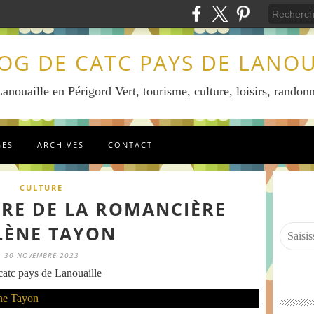
LOG DE CATC PAYS DE LANOU
anouaille en Périgord Vert, tourisme, culture, loisirs, randonn
GES
ARCHIVES
CONTACT
CULTURE
RE DE LA ROMANCIÈRE
LÈNE TAYON
30 NOVEMBRE 2023
atc pays de Lanouaille