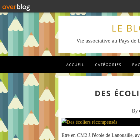
LE B
Vie associative au Pays de L
ACCUEIL
CATÉGORIES
PA
DES ÉCOL
By c
Etre en CM2 à l'école de Lanouaille, avo