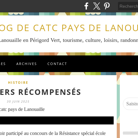
LOG DE CATC PAYS DE LANOU
anouaille en Périgord Vert, tourisme, culture, loisirs, randonn
GES
ARCHIVES
CONTACT
HISTOIRE
IERS RÉCOMPENSÉS
30 JUIN 2025
atc pays de Lanouaille
ir participé au concours de la Résistance spécial école