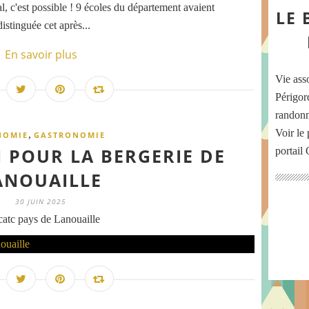
l, c'est possible ! 9 écoles du département avaient
LE 
istinguée cet après...
En savoir plus
Vie ass
Périgord
randonn
Voir le 
,
NOMIE
GASTRONOMIE
N POUR LA BERGERIE DE
portail
ANOUAILLE
30 JUIN 2025
atc pays de Lanouaille