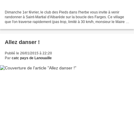
Dimanche 1er février, le club des Pieds dans l'herbe vous invite à venir
randonner à Saint-Martial d'Albarède sur la boucle des Farges. Ce village
que l'on traverse rapidement (pas trop, limité à 30 km/h, monsieur le Maire !)
mérite d'être parcouru par...
Allez danser !
Publié le 26/01/2015 à 22:20
Par
catc pays de Lanouaille