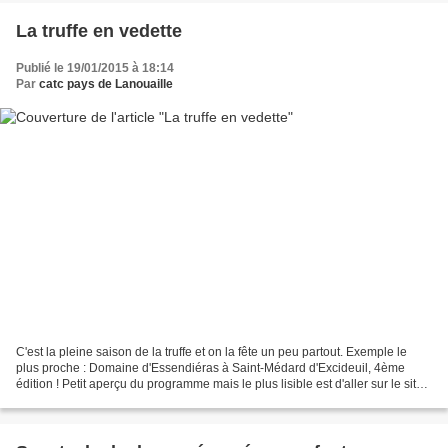
La truffe en vedette
Publié le 19/01/2015 à 18:14
Par
catc pays de Lanouaille
C'est la pleine saison de la truffe et on la fête un peu partout. Exemple le
plus proche : Domaine d'Essendiéras à Saint-Médard d'Excideuil, 4ème
édition ! Petit aperçu du programme mais le plus lisible est d'aller sur le site :
www.truffesenfete.fr