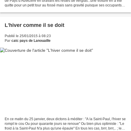
de Pays d'Auvézère en bravant les restes de verglas...une voiture en a été
quitte pour un petit tour au fossé mais sans gravité puisque ses occupants
ont pu rejoindre le groupe....
L'hiver comme il se doit
Publié le 25/01/2015 à 08:23
Par
catc pays de Lanouaille
En ce matin du 25 janvier, deux dictons à méditer : "A la Saint-Paul, l'hiver se
rompt le cou Ou pour quarante jours se renoue" Ou bien plus optimiste : "Le
froid à la Saint-Paul N'a plus qu'une épaule" En tous les cas, brrr, brrr,.. ; le