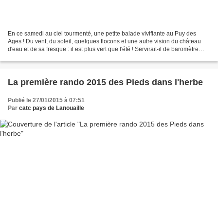
En ce samedi au ciel tourmenté, une petite balade vivifiante au Puy des
Ages ! Du vent, du soleil, quelques flocons et une autre vision du château
d'eau et de sa fresque : il est plus vert que l'été ! Servirait-il de baromètre
comme la grenouille kitch...
La première rando 2015 des Pieds dans l'herbe
Publié le 27/01/2015 à 07:51
Par
catc pays de Lanouaille