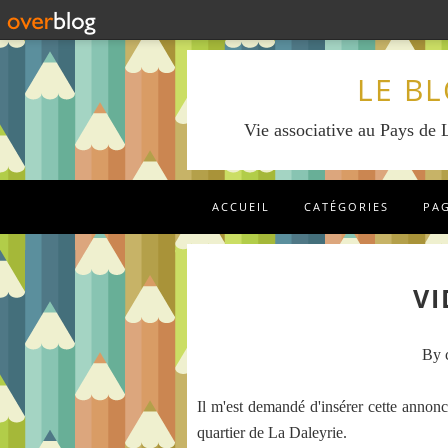
LE B
Vie associative au Pays de L
ACCUEIL
CATÉGORIES
PA
VI
By c
Il m'est demandé d'insérer cette annonce
quartier de La Daleyrie.