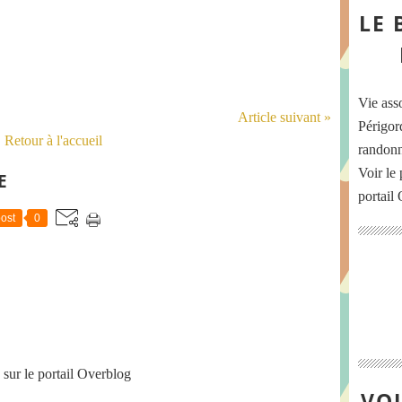
LE 
Vie ass
Article suivant »
Périgord
Retour à l'accueil
randonn
Voir le 
E
portail
ost
0
sur le portail Overblog
VOU