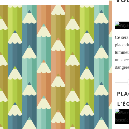
Ce sera
place du
lumineus
un spec
danger
PLA
L'É