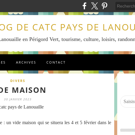
LOG DE CATC PAYS DE LANOU
anouaille en Périgord Vert, tourisme, culture, loisirs, randonn
GES
ARCHIVES
CONTACT
DIVERS
DE MAISON
30 JANVIER 2023
atc pays de Lanouaille
 : un vide maison qui se situera les 4 et 5 février dans le