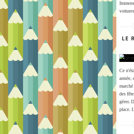
Immense 
voitures
LE 
Ce n'ét
année, d
marché f
des fêt
gérer. D
place. L