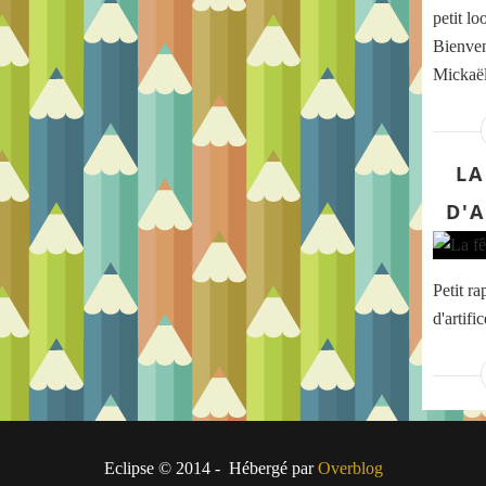
petit l
Bienven
Mickaël
LA
D'A
Petit r
d'artif
Eclipse © 2014 - Hébergé par
Overblog