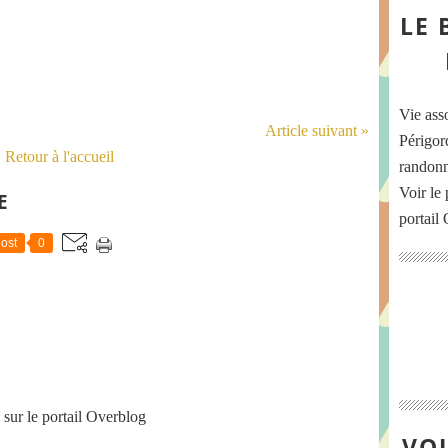
LE 
Vie ass
Article suivant »
Périgord
Retour à l'accueil
randonn
Voir le 
E
portail
ost
0
sur le portail Overblog
VOU