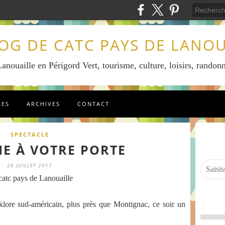
LOG DE CATC PAYS DE LANOU
anouaille en Périgord Vert, tourisme, culture, loisirs, randonn
GES
ARCHIVES
CONTACT
SPECTACLE
IE À VOTRE PORTE
26 JUILLET 2017
atc pays de Lanouaille
klore sud-américain, plus près que Montignac, ce soir un