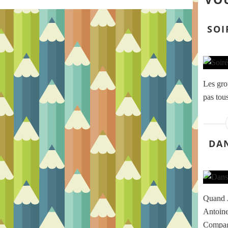
SOI
Les gro
pas tous
DAN
Quand J
Antoine
Compagn