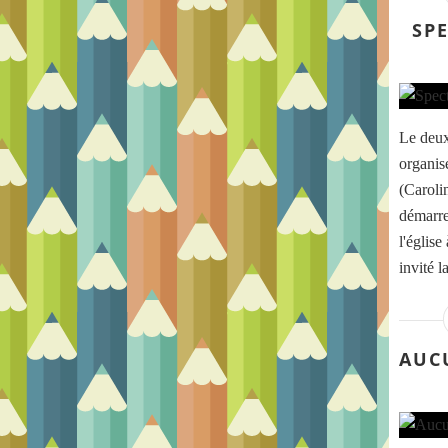
SPE
Le deux
organis
(Caroli
démarre
l'église
invité l
AUC