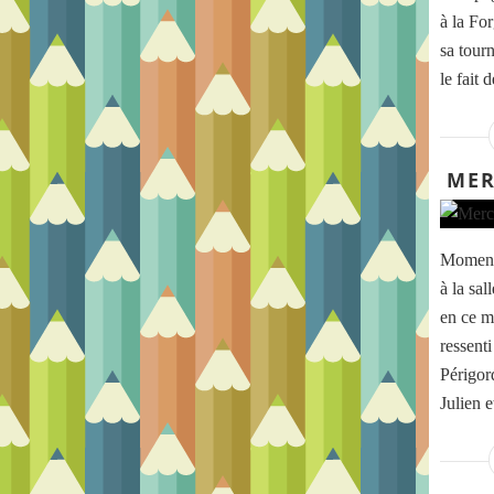
à la Fo
sa tour
le fait 
MER
Moment 
à la sal
en ce m
ressent
Périgord
Julien e