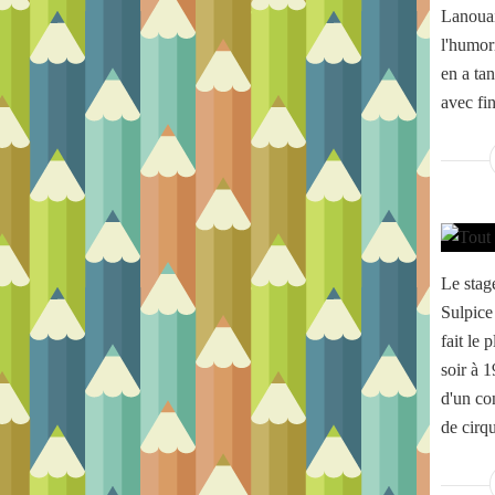
Lanouai
l'humor
en a ta
avec fin
Le stag
Sulpice
fait le 
soir à 1
d'un co
de cirq