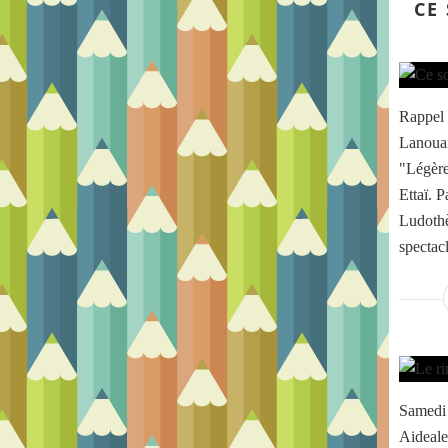
CE
Rappel :
Lanouai
"Légère
Ettaï. P
Ludothè
spectacl
Samedi 2
Aideale